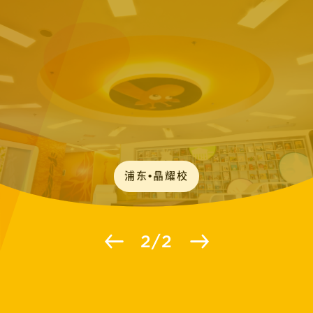
浦东•晶耀校
2
/
2