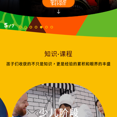
预约试听
Scroll
5
/
7
知识·课程
孩子们收获的不只是知识，更是经验的累积和眼界的丰盛
少儿阶段